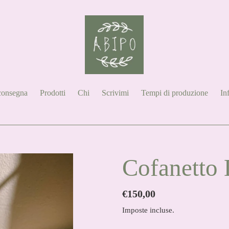
 consegna
Prodotti
Chi
Scrivimi
Tempi di produzione
Inf
Cofanetto 
Prezzo
€150,00
di
Imposte incluse.
listino