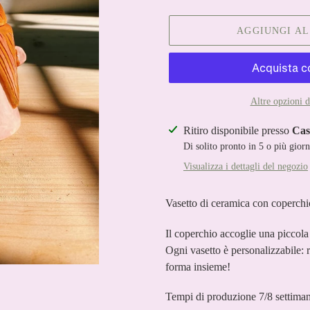
AGGIUNGI A
Altre opzioni 
Inserimento
Ritiro disponibile presso
Cas
del
Di solito pronto in 5 o più giorn
prodotto
Visualizza i dettagli del negozio
nel
carrello
Vasetto di ceramica con coperchio
Il coperchio accoglie una piccola 
Ogni vasetto è personalizzabile: r
forma insieme!
Tempi di produzione 7/8 settima