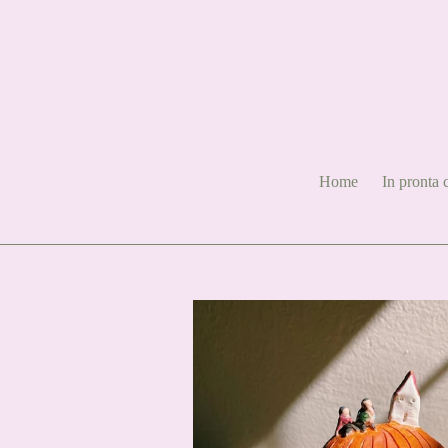
Vai
direttamente
ai
contenuti
Home
In pronta