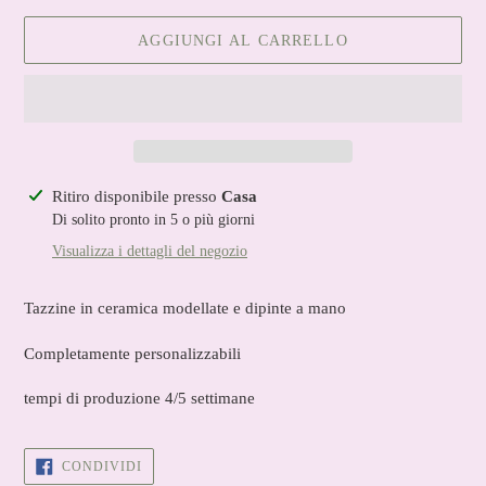
AGGIUNGI AL CARRELLO
Inserimento
Ritiro disponibile presso
Casa
del
Di solito pronto in 5 o più giorni
prodotto
Visualizza i dettagli del negozio
nel
carrello
Tazzine in ceramica modellate e dipinte a mano
Completamente personalizzabili
tempi di produzione 4/5 settimane
CONDIVIDI
CONDIVIDI
SU