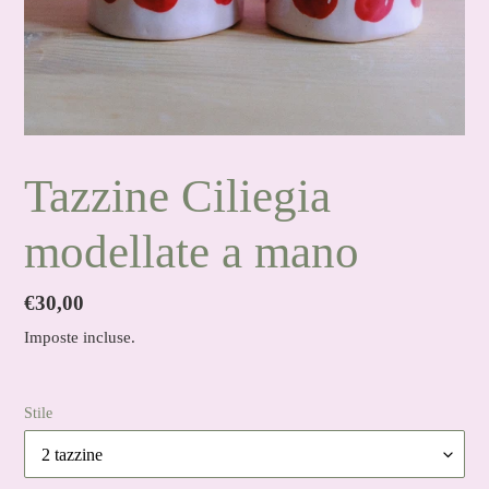
Tazzine Ciliegia
modellate a mano
Prezzo
€30,00
di
Imposte incluse.
listino
Stile