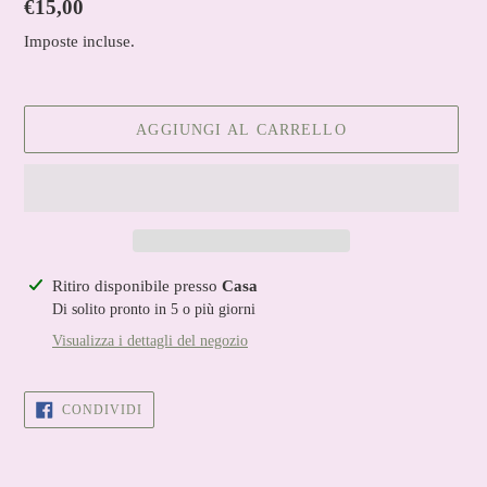
Prezzo
€15,00
di
Imposte incluse.
listino
AGGIUNGI AL CARRELLO
Inserimento
Ritiro disponibile presso
Casa
del
Di solito pronto in 5 o più giorni
prodotto
Visualizza i dettagli del negozio
nel
carrello
CONDIVIDI
CONDIVIDI
SU
FACEBOOK