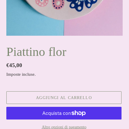
Piattino flor
Prezzo
€45,00
di
Imposte incluse.
listino
AGGIUNGI AL CARRELLO
Altre opzioni di pagamento