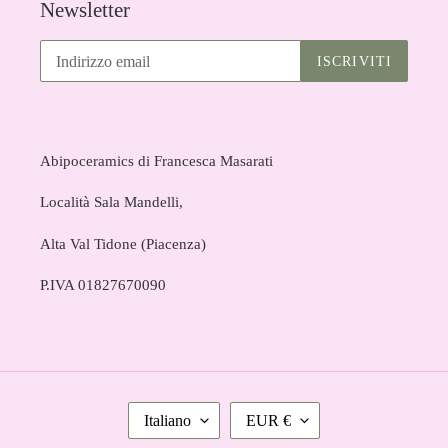
Newsletter
ISCRIVITI
Abipoceramics di Francesca Masarati
Località Sala Mandelli,
Alta Val Tidone (Piacenza)
P.IVA 01827670090
L
V
Italiano
EUR €
I
A