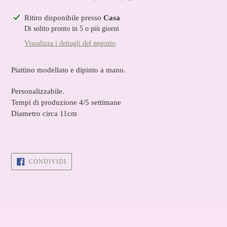
Inserimento
Ritiro disponibile presso
Casa
del
Di solito pronto in 5 o più giorni
prodotto
Visualizza i dettagli del negozio
nel
carrello
Piattino modellato e dipinto a mano.
Personalizzabile.
Tempi di produzione 4/5 settimane
Diametro circa 11cm
CONDIVIDI
CONDIVIDI
SU
FACEBOOK