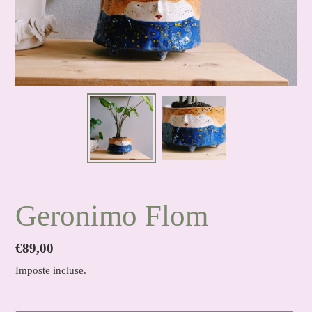
Geronimo Flom
Prezzo
€89,00
di
Imposte incluse.
listino