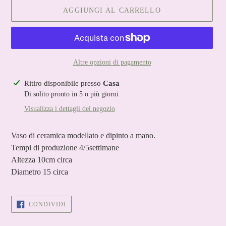
AGGIUNGI AL CARRELLO
Altre opzioni di pagamento
Inserimento
Ritiro disponibile presso
Casa
del
Di solito pronto in 5 o più giorni
prodotto
Visualizza i dettagli del negozio
nel
carrello
Vaso di ceramica modellato e dipinto a mano.
Tempi di produzione 4/5settimane
Altezza 10cm circa
Diametro 15 circa
CONDIVIDI
CONDIVIDI
SU
FACEBOOK