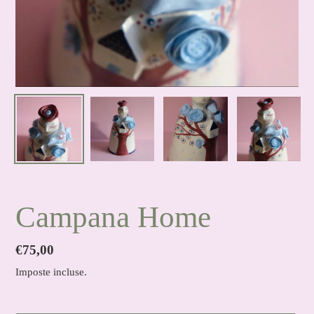
Campana Home
Prezzo
€75,00
di
Imposte incluse.
listino