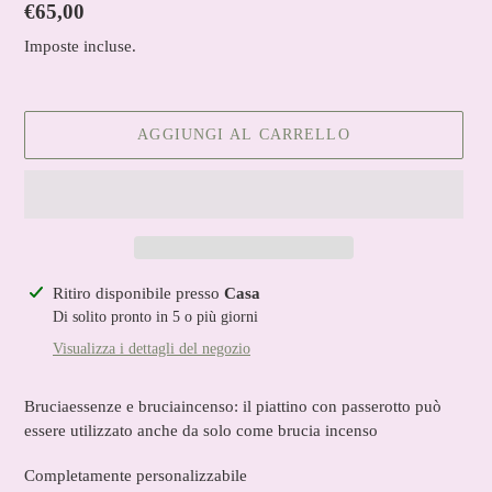
Prezzo
€65,00
di
Imposte incluse.
listino
AGGIUNGI AL CARRELLO
Inserimento
Ritiro disponibile presso
Casa
del
Di solito pronto in 5 o più giorni
prodotto
Visualizza i dettagli del negozio
nel
carrello
Bruciaessenze e bruciaincenso: il piattino con passerotto può
essere utilizzato anche da solo come brucia incenso
Completamente personalizzabile