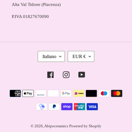
Alta Val Tidone (Piacenza)
P.IVA 01827670090
L
V
Italiano
EUR €
I
A
N
L
Facebook
Instagram
YouTube
G
U
U
T
Metodi
A
A
di
pagamento
© 2026,
Abipoceramics
Powered by Shopify