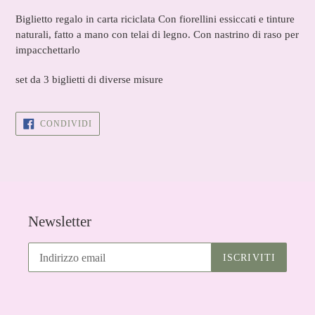
carrello
Biglietto regalo in carta riciclata Con fiorellini essiccati e tinture
naturali, fatto a mano con telai di legno. Con nastrino di raso per
impacchettarlo
set da 3 biglietti di diverse misure
CONDIVIDI
CONDIVIDI
SU
FACEBOOK
Newsletter
ISCRIVITI