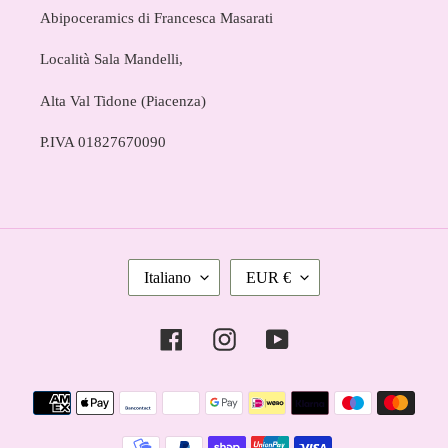
Abipoceramics di Francesca Masarati
Località Sala Mandelli,
Alta Val Tidone (Piacenza)
P.IVA 01827670090
L
V
Italiano
EUR €
I
A
N
L
Facebook
Instagram
YouTube
G
U
U
T
Metodi
A
A
di
pagamento