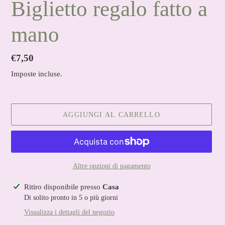
Biglietto regalo fatto a
mano
Prezzo
€7,50
di
Imposte incluse.
listino
AGGIUNGI AL CARRELLO
Altre opzioni di pagamento
Inserimento
Ritiro disponibile presso
Casa
del
Di solito pronto in 5 o più giorni
prodotto
Visualizza i dettagli del negozio
nel