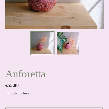
Anforetta
Prezzo
€55,00
di
Imposte incluse.
listino