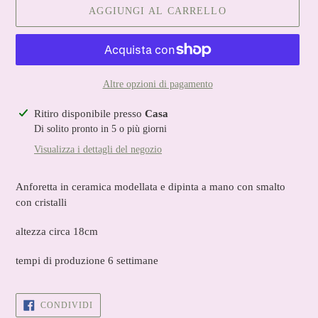
AGGIUNGI AL CARRELLO
Altre opzioni di pagamento
Inserimento
Ritiro disponibile presso
Casa
del
Di solito pronto in 5 o più giorni
prodotto
Visualizza i dettagli del negozio
nel
carrello
Anforetta in ceramica modellata e dipinta a mano con smalto
con cristalli
altezza circa 18cm
tempi di produzione 6 settimane
CONDIVIDI
CONDIVIDI
SU