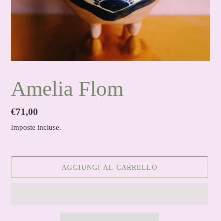
Amelia Flom
Prezzo
€71,00
di
Imposte incluse.
listino
AGGIUNGI AL CARRELLO