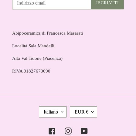
ISCRIVITI
Abipoceramics di Francesca Masarati
Località Sala Mandelli,
Alta Val Tidone (Piacenza)
P.IVA 01827670090
L
V
Italiano
EUR €
I
A
N
L
Facebook
Instagram
YouTube
G
U