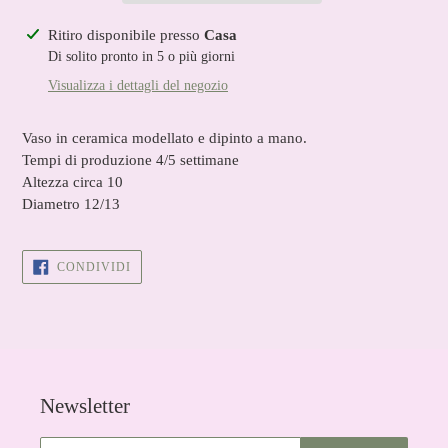
Inserimento
Ritiro disponibile presso
Casa
del
Di solito pronto in 5 o più giorni
prodotto
Visualizza i dettagli del negozio
nel
carrello
Vaso in ceramica modellato e dipinto a mano.
Tempi di produzione 4/5 settimane
Altezza circa 10
Diametro 12/13
CONDIVIDI
CONDIVIDI
SU
FACEBOOK
Newsletter