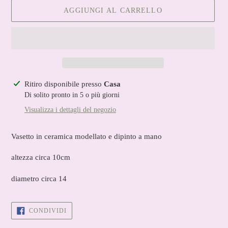
AGGIUNGI AL CARRELLO
Inserimento
Ritiro disponibile presso
Casa
del
Di solito pronto in 5 o più giorni
prodotto
Visualizza i dettagli del negozio
nel
carrello
Vasetto in ceramica modellato e dipinto a mano
altezza circa 10cm
diametro circa 14
CONDIVIDI
CONDIVIDI
SU
FACEBOOK