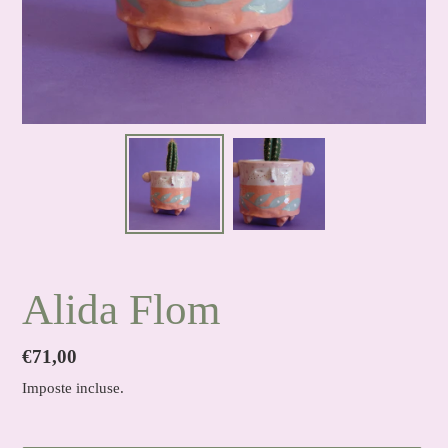
Alida Flom
Prezzo
€71,00
di
Imposte incluse.
listino