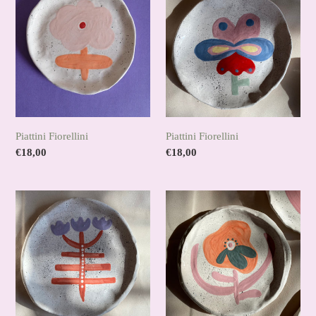
Fiorellini
Fiorellini
Piattini Fiorellini
Piattini Fiorellini
Prezzo
€18,00
Prezzo
€18,00
di
di
listino
listino
Piattini
Piattini
Fiorellini
Fiorellini