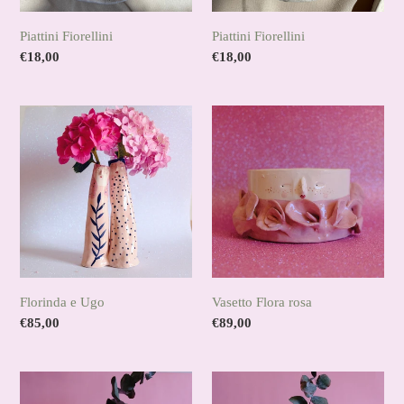
Piattini Fiorellini
Piattini Fiorellini
Prezzo
€18,00
Prezzo
€18,00
di
di
listino
listino
Florinda
Vasetto
e
Flora
Ugo
rosa
Florinda e Ugo
Vasetto Flora rosa
Prezzo
€85,00
Prezzo
€89,00
di
di
listino
listino
Ida
Pino
Flom
Flom