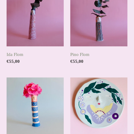
Ida Flom
Pino Flom
Prezzo
€55,00
Prezzo
€55,00
di
di
listino
listino
Cesara
Piattino
Flom