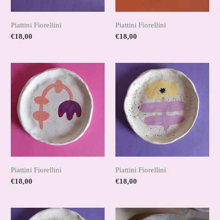
Piattini Fiorellini
Piattini Fiorellini
Prezzo
€18,00
Prezzo
€18,00
di
di
listino
listino
Piattini
Piattini
Fiorellini
Fiorellini
Piattini Fiorellini
Piattini Fiorellini
Prezzo
€18,00
Prezzo
€18,00
di
di
listino
listino
Piattini
Piattini