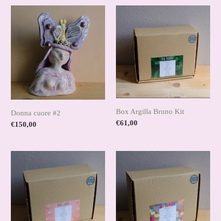
listino
listino
Donna
Box
cuore
Argilla
#2
Bruno
Kit
Box Argilla Bruno Kit
Donna cuore #2
Prezzo
€61,00
Prezzo
€150,00
di
di
listino
listino
Box
Box
Argilla
Argilla
Gina
Giuditta
Kit
Kit