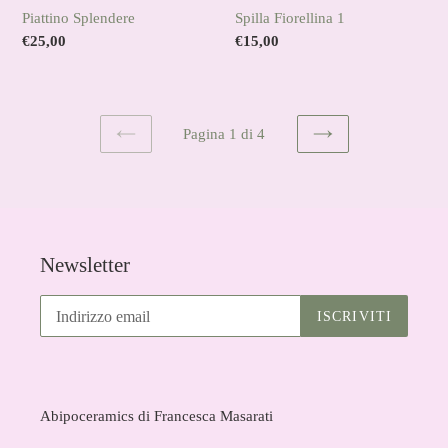
Piattino Splendere
Spilla Fiorellina 1
Prezzo
€25,00
Prezzo
€15,00
di
di
listino
listino
Pagina 1 di 4
PAGINA
PAGINA
PRECEDENTE
SUCCESSIVA
Newsletter
ISCRIVITI
Abipoceramics di Francesca Masarati